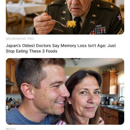
OTROS CLASIFICADOS
Búsqueda laboral: vendedor part time turno tarde para
comercio de Funes
Búsqueda laboral: joven de la ciudad se ofrece para
tareas varias como cuidado de niños y trabajos de
limpieza
Restaurante de Roldán abre una búsqueda laboral para
sumar un Jefe/a de Cocina