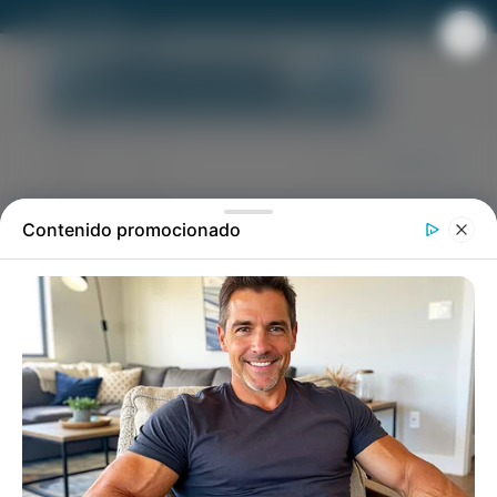
ROLDAN FM92
CONTACTO
CLASIFICADOS
Se busca cadete con moto
para heladería de Roldán
Requisitos y donde enviar CV, a un click.