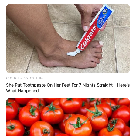
HOY
Pelea entre dos canes en Villa
Flores: un perro cruza de pitbull
con dogo atacó a otro
Búsqueda laboral: vendedor part time
turno tarde para comercio de Funes