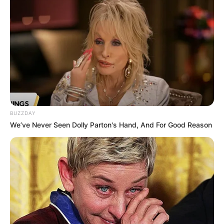
HOY
Con yerbateca, aroma a café y
productos recién horneados,
abrió Trinchera: un refugio en