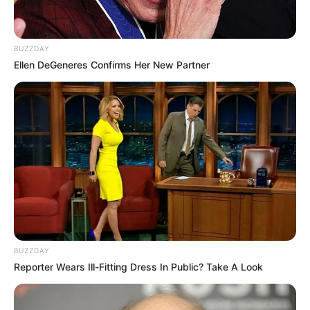
Roldán donde el tiempo va un
poco más lento
Búsqueda laboral: vendedor part time
turno tarde para comercio de Funes
De amarillo a naranja: hay alerta por
fuertes lluvias para este jueves en
Roldán y la zona
Crece en Santa Fe una campaña que
transforma el aceite usado en
biocombustible
Un fusilado que vive: fue abandonado en
un descampado de Roldán durante la
dictadura y hoy reclama por verdad y
justicia