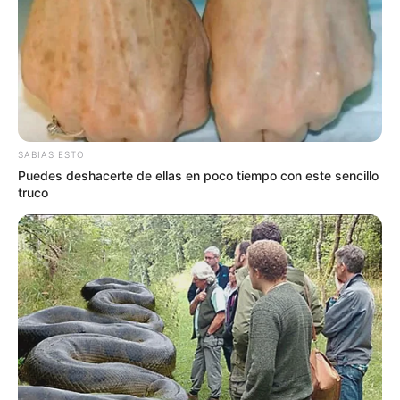
Con yerbateca, aroma a café y
productos recién horneados,
abrió Trinchera: un refugio en
Roldán donde el tiempo va un
poco más lento