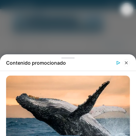
ROLDAN FM92
CONTACTO
default
default