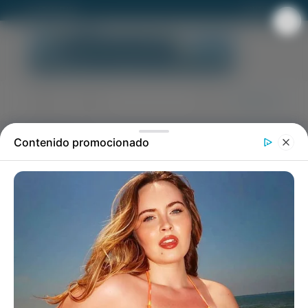
ROLDAN FM92
CONTACTO
LA CIUDAD
Allanamientos en Roldán y
Rosario: detuvieron a una
mujer por fraude y
documentación falsa
El allanamiento se realizó en la mañana de
este miércoles.Trabajo la Policía de
Investigaciones (PDI)