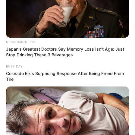
El procedimiento fue coordinado por el fiscal Carlos
Covani y contó con la participación del Departamento
Operativo de la PDI – Región II, Distrito Rosario, junto a
los grupos tácticos GAT PAT, GIRI y GTM de la Unidad
Regional II. Las medidas judiciales se llevaron a cabo en
tres domicilios: dos ubicados en Rosario, sobre las
calles García Manzo al 5300 y Amenábar al 6100, y uno
en la ciudad de Roldán, en calle Rigoberto Menchú al
1100.
Durante los allanamientos, los efectivos detuvieron a
la sospechosa —identificada como Yolanda A.— y
secuestraron una consola PlayStation 5 con dos juegos
y dos joysticks, una notebook, varios teléfonos
celulares, televisores, relojes inteligentes, una plancha
de pelo, un masajeador y facturas de compra fechadas
el 30 de junio, entre otros elementos relacionados con
la maniobra investigada.
La investigación se inició tras la denuncia de una
víctima que, el pasado 25 de junio, sufrió el robo de sus