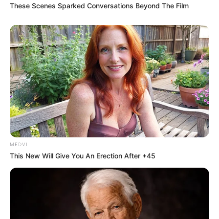
La Policía de Investigaciones (PDI), dependiente del
Ministerio de Justicia y Seguridad de la provincia de
Santa Fe, realizó este miércoles un importante
operativo en el marco de una investigación por fraude y
uso de documentación falsificada. La acción concluyó
con la detención de una mujer de 39 años y el
secuestro de varios objetos de interés para la causa.