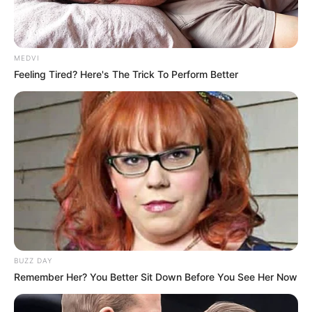
tarjetas de crédito y débito desde el interior de su
vehículo estacionado. Según las primeras hipótesis, los
responsables habrían utilizado inhibidores de señal
para acceder al rodado y luego efectuaron compras de
artículos electrónicos en distintos locales, utilizando un
DNI falsificado con los datos de la víctima.
Por disposición del fiscal interviniente, la mujer quedó
detenida y fue puesta a disposición de la justicia
competente.