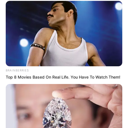
argentino
Roldán: le retuvieron la moto, quiso
escapar y agredió a la policía, pero
terminó detenido
Peñas, música en vivo y noches temáticas:
El Casco Bar de Estancia Damfield
presentó su agenda de agosto
Roldán pintará sus 160 años: crearán un
mural en vivo en el Paseo de la Estación
Di Stefano: “Llevar gas natural a más
localidades es impulsar el crecimiento de
toda la región”