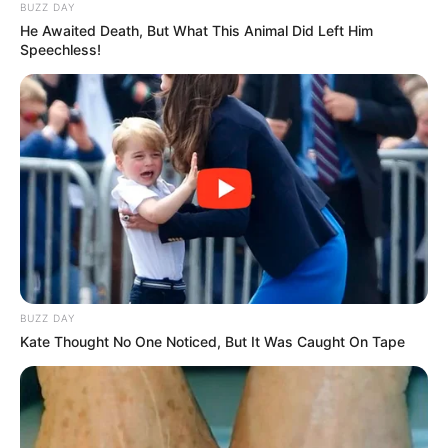
HOY
Pelea entre dos canes en Villa
Flores: un perro cruza de pitbull
con dogo atacó a otro
Búsqueda laboral: vendedor part time
turno tarde para comercio de Funes